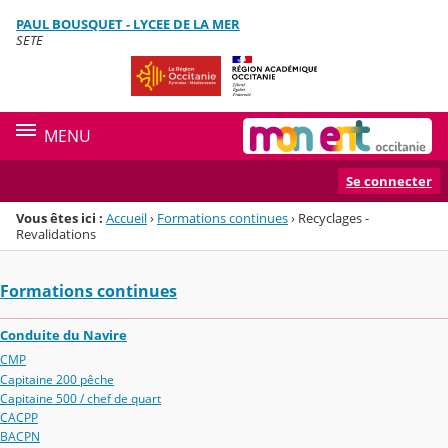
Panneau de gestion des cookies
PAUL BOUSQUET - LYCEE DE LA MER
Menu de la rubrique
Contenu
SETE
MENU
Se connecter
Vous êtes ici :
Accueil
›
Formations continues
›
Recyclages -
Revalidations
Formations continues
Conduite du Navire
CMP
Capitaine 200 pêche
Capitaine 500 / chef de quart
CACPP
BACPN