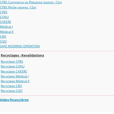
CFBS Commerce ou Plaisance navires -12m
CFBS Pêche navires -12m
CFBS
CQALI
CAEERS
Médical I
Médical II
CRO
CGO
SAFE MOORING OPERATION
Recyclages - Revalidations
Recyclage CFBS
Recyclage CQALI
Recyclage CAEERS
Recyclage Médical I
Recyclage Médical II
Recyclage CRO
Recyclage CGO
Aides financières