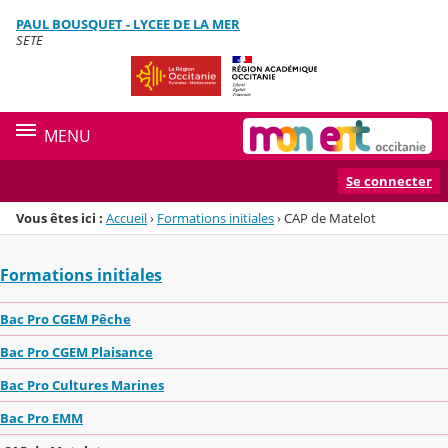
Panneau de gestion des cookies
PAUL BOUSQUET - LYCEE DE LA MER
Menu de la rubrique
Contenu
SETE
MENU
Se connecter
Vous êtes ici :
Accueil
›
Formations initiales
›
CAP de Matelot
Formations initiales
Bac Pro CGEM Pêche
Bac Pro CGEM Plaisance
Bac Pro Cultures Marines
Bac Pro EMM