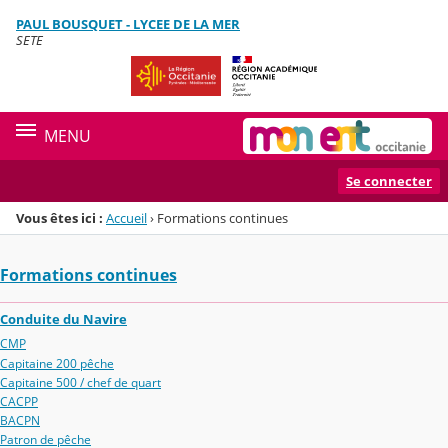
Panneau de gestion des cookies
PAUL BOUSQUET - LYCEE DE LA MER
Menu de la rubrique
Contenu
SETE
MENU
Se connecter
Vous êtes ici :
Accueil
›
Formations continues
Formations continues
Conduite du Navire
CMP
Capitaine 200 pêche
Capitaine 500 / chef de quart
CACPP
BACPN
Patron de pêche