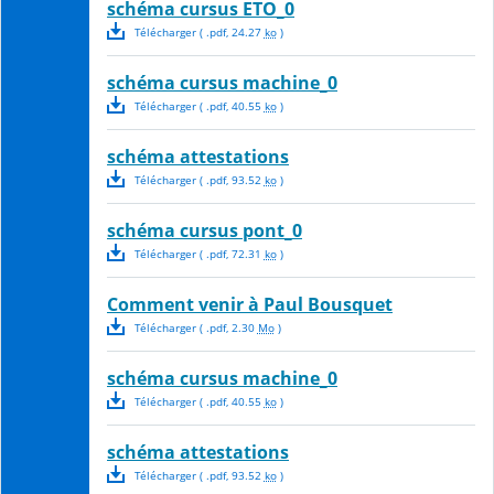
schéma cursus ETO_0
Télécharger
( .
pdf
,
24.27
ko
)
schéma cursus machine_0
Télécharger
( .
pdf
,
40.55
ko
)
schéma attestations
Télécharger
( .
pdf
,
93.52
ko
)
schéma cursus pont_0
Télécharger
( .
pdf
,
72.31
ko
)
Comment venir à Paul Bousquet
Télécharger
( .
pdf
,
2.30
Mo
)
schéma cursus machine_0
Télécharger
( .
pdf
,
40.55
ko
)
schéma attestations
Télécharger
( .
pdf
,
93.52
ko
)