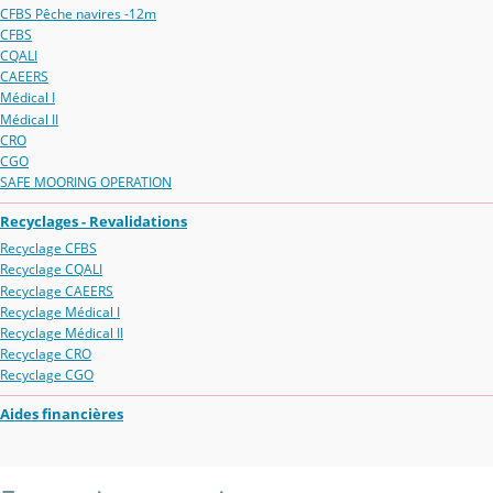
CFBS Pêche navires -12m
CFBS
CQALI
CAEERS
Médical I
Médical II
CRO
CGO
SAFE MOORING OPERATION
Recyclages - Revalidations
Recyclage CFBS
Recyclage CQALI
Recyclage CAEERS
Recyclage Médical I
Recyclage Médical II
Recyclage CRO
Recyclage CGO
Aides financières