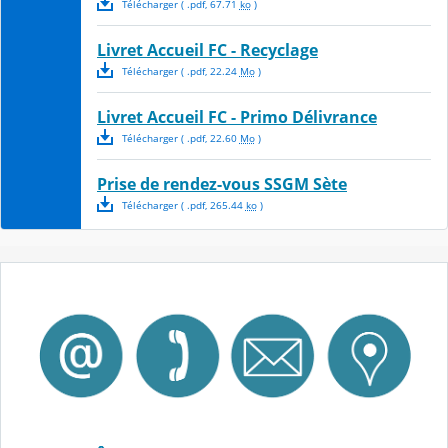
Télécharger
( .
pdf
,
67.71
ko
)
Livret Accueil FC - Recyclage
Télécharger
( .
pdf
,
22.24
Mo
)
Livret Accueil FC - Primo Délivrance
Télécharger
( .
pdf
,
22.60
Mo
)
Prise de rendez-vous SSGM Sète
Télécharger
( .
pdf
,
265.44
ko
)