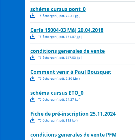
schéma cursus pont_0
Télécharger
( .
pdf
,
72.31
ko
)
Cerfa 15004-03 MàJ 20.04.2018
Télécharger
( .
pdf
,
171.87
ko
)
conditions generales de vente
Télécharger
( .
pdf
,
947.53
ko
)
Comment venir à Paul Bousquet
Télécharger
( .
pdf
,
2.30
Mo
)
schéma cursus ETO_0
Télécharger
( .
pdf
,
24.27
ko
)
Fiche de pré-inscription 25.11.2024
Télécharger
( .
pdf
,
595
ko
)
conditions generales de vente PFM