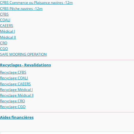
CFBS Commerce ou Plaisance navires -12m
CFBS Pêche navires -12m
CFBS
CQALI
CAEERS
Médical I
Médical II
CRO
CGO
SAFE MOORING OPERATION
Recyclages - Revalidations
Recyclage CFBS
Recyclage CQALI
Recyclage CAEERS
Recyclage Médical I
Recyclage Médical II
Recyclage CRO
Recyclage CGO
Aides financières