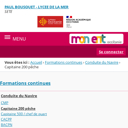
Panneau de gestion des cookies
PAUL BOUSQUET - LYCEE DE LA MER
Menu de la rubrique
Contenu
SETE
MENU
Se connecter
Vous êtes ici :
Accueil
›
Formations continues
›
Conduite du Navire
›
Capitaine 200 pêche
Formations continues
Conduite du Navire
CMP
Capitaine 200 pêche
Capitaine 500 / chef de quart
CACPP
BACPN