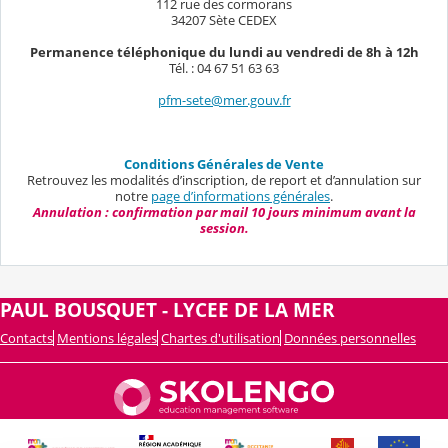
112 rue des cormorans
34207 Sète CEDEX
Permanence téléphonique du lundi au vendredi de 8h à 12h
Tél. : 04 67 51 63 63
pfm-sete@mer.gouv.fr
Conditions Générales de Vente
Retrouvez les modalités d’inscription, de report et d’annulation sur
notre
page d’informations générales
.
Annulation : confirmation par mail 10 jours minimum avant la
session.
PAUL BOUSQUET - LYCEE DE LA MER
Contacts
Mentions légales
Chartes d'utilisation
Données personnelles